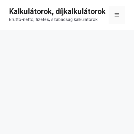
Kilépés
Kalkulátorok, díjkalkulátorok
a
Menü
tartalomba
Bruttó-nettó, fizetés, szabadság kalkulátorok