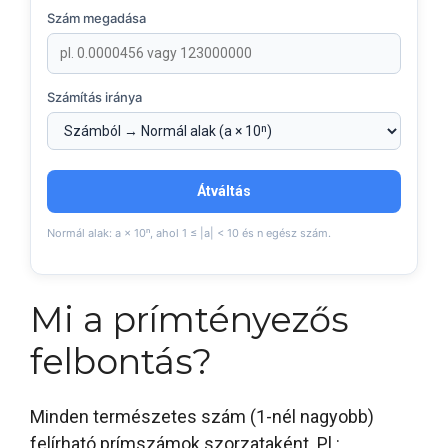
Szám megadása
Számítás iránya
Átváltás
Normál alak: a × 10ⁿ, ahol 1 ≤ |a| < 10 és n egész szám.
Mi a prímtényezős
felbontás?
Minden természetes szám (1-nél nagyobb)
felírható prímszámok szorzataként. Pl.: