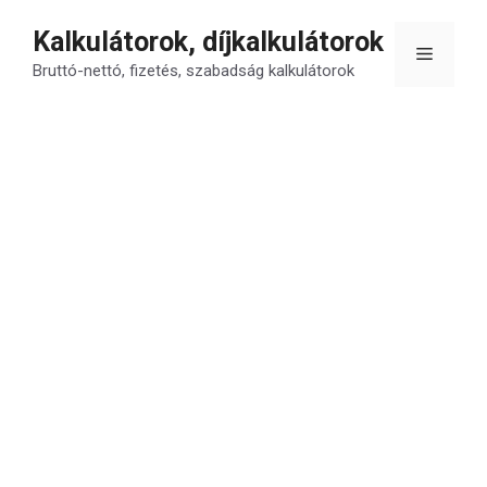
Kilépés
Kalkulátorok, díjkalkulátorok
a
Menü
tartalomba
Bruttó-nettó, fizetés, szabadság kalkulátorok