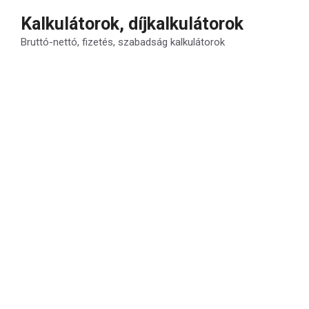
Kilépés
Kalkulátorok, díjkalkulátorok
a
Bruttó-nettó, fizetés, szabadság kalkulátorok
tartalomba