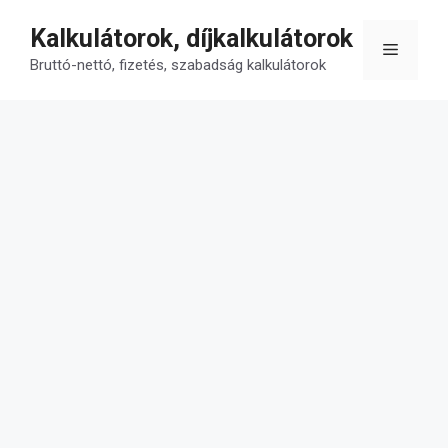
Kilépés
Kalkulátorok, díjkalkulátorok
a
Menü
tartalomba
Bruttó-nettó, fizetés, szabadság kalkulátorok