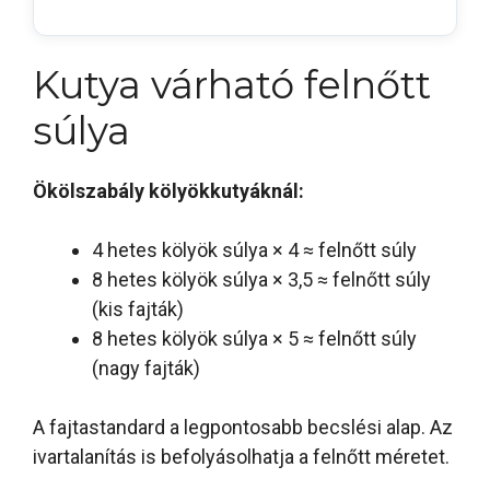
Kutya várható felnőtt
súlya
Ökölszabály kölyökkutyáknál:
4 hetes kölyök súlya × 4 ≈ felnőtt súly
8 hetes kölyök súlya × 3,5 ≈ felnőtt súly
(kis fajták)
8 hetes kölyök súlya × 5 ≈ felnőtt súly
(nagy fajták)
A fajtastandard a legpontosabb becslési alap. Az
ivartalanítás is befolyásolhatja a felnőtt méretet.