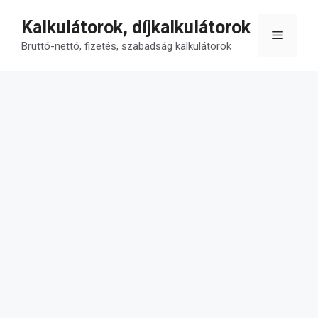
Kilépés
Kalkulátorok, díjkalkulátorok
a
Menü
tartalomba
Bruttó-nettó, fizetés, szabadság kalkulátorok