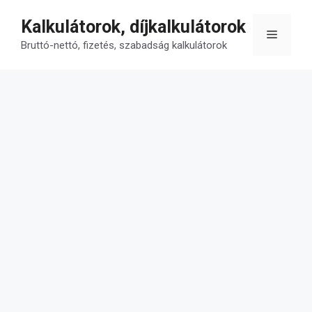
Kilépés
Kalkulátorok, díjkalkulátorok
a
Menü
tartalomba
Bruttó-nettó, fizetés, szabadság kalkulátorok