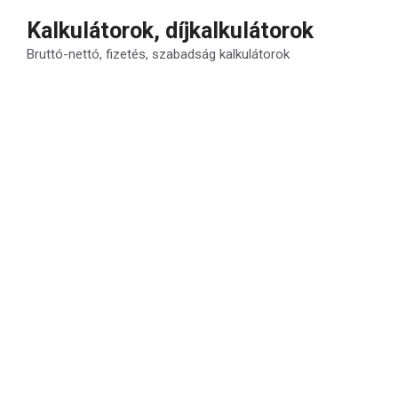
Kilépés
Kalkulátorok, díjkalkulátorok
a
Bruttó-nettó, fizetés, szabadság kalkulátorok
tartalomba