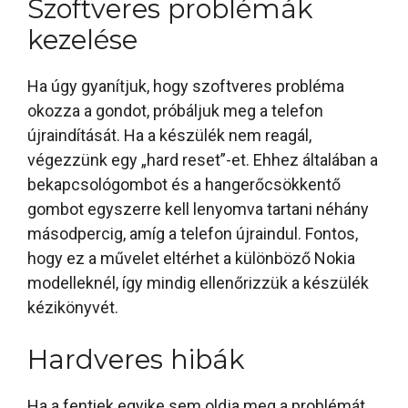
Szoftveres problémák
kezelése
Ha úgy gyanítjuk, hogy szoftveres probléma
okozza a gondot, próbáljuk meg a telefon
újraindítását. Ha a készülék nem reagál,
végezzünk egy „hard reset”-et. Ehhez általában a
bekapcsológombot és a hangerőcsökkentő
gombot egyszerre kell lenyomva tartani néhány
másodpercig, amíg a telefon újraindul. Fontos,
hogy ez a művelet eltérhet a különböző Nokia
modelleknél, így mindig ellenőrizzük a készülék
kézikönyvét.
Hardveres hibák
Ha a fentiek egyike sem oldja meg a problémát,