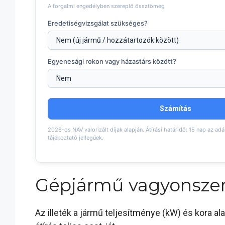
A forgalmi engedélyben szereplő össztömeg
Eredetiségvizsgálat szükséges?
Egyenesági rokon vagy házastárs között?
Számítás
2026-os NAV valorizált díjak alapján. Átírási határidő: 15 nap az adá
tájékoztató jellegűek.
Gépjármű vagyonszerz
Az illeték a jármű teljesítménye (kW) és kora ala