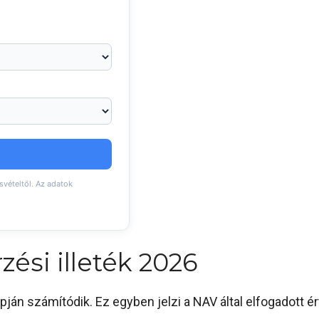
svételtől. Az adatok
ési illeték 2026
pján számítódik. Ez egyben jelzi a NAV által elfogadott ér