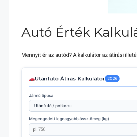
Autó Érték Kalkul
Mennyit ér az autód? A kalkulátor az átírási illeté
Utánfutó Átírás Kalkulátor
2026
Jármű típusa
Megengedett legnagyobb össztömeg (kg)