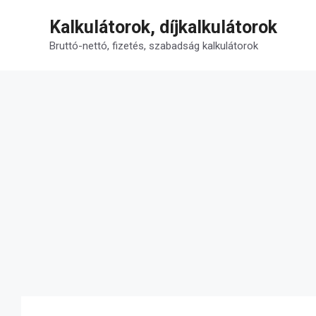
Kilépés
Kalkulátorok, díjkalkulátorok
a
tartalomba
Bruttó-nettó, fizetés, szabadság kalkulátorok