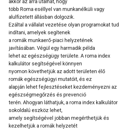
akkor az arra utalhat, hogy
több Roma eséllyel van munkanélküli vagy
alulfizetett állásban dolgozik.
Ezáltal a vállalat vezetése olyan programokat tud
indítani, amelyek segítenek
a romák munkaerő-piaci helyzetének
javításában. Végül egy harmadik példa
lehet az egészségügy területe. A roma index
kalkulátor segítségével könnyen
nyomon követhetjük az adott területen élő
romák egészségügyi mutatóit, és ez
alapján lehet fejlesztéseket kezdeményezni az
egészségmegőrzés és prevenció
terén. Ahogyan láthatjuk, a roma index kalkulátor
sokoldalú eszköz lehet,
amely segítségével jobban megérthetjük és
kezelhetjük a romák helyzetét