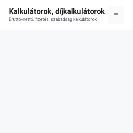
Kilépés
Kalkulátorok, díjkalkulátorok
a
Menü
tartalomba
Bruttó-nettó, fizetés, szabadság kalkulátorok