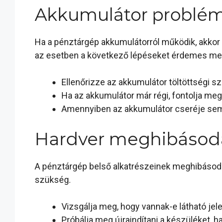
Akkumulátor problé
Ha a pénztárgép akkumulátorról működik, akkor
az esetben a következő lépéseket érdemes me
Ellenőrizze az akkumulátor töltöttségi sz
Ha az akkumulátor már régi, fontolja meg a
Amennyiben az akkumulátor cseréje sem 
Hardver meghibásod
A pénztárgép belső alkatrészeinek meghibásodás
szükség.
Vizsgálja meg, hogy vannak-e látható jele
Próbálja meg újraindítani a készüléket, 