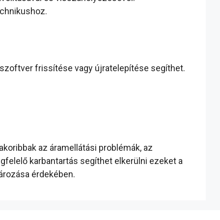
echnikushoz.
oftver frissítése vagy újratelepítése segíthet.
koribbak az áramellátási problémák, az
elelő karbantartás segíthet elkerülni ezeket a
tározása érdekében.