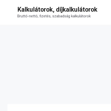
Kilépés
Kalkulátorok, díjkalkulátorok
a
tartalomba
Bruttó-nettó, fizetés, szabadság kalkulátorok