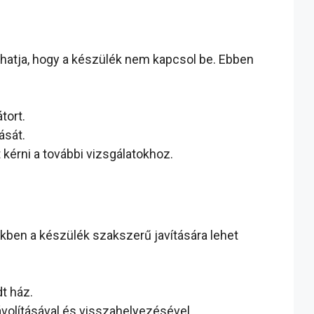
hatja, hogy a készülék nem kapcsol be. Ebben
tort.
ását.
érni a további vizsgálatokhoz.
kben a készülék szakszerű javítására lehet
t ház.
ávolításával és visszahelyezésével.