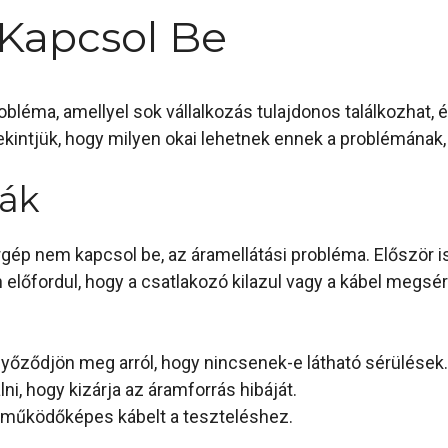
Kapcsol Be
bléma, amellyel sok vállalkozás tulajdonos találkozhat,
kintjük, hogy milyen okai lehetnek ennek a problémának, 
mák
rgép nem kapcsol be, az áramellátási probléma. Először i
 előfordul, hogy a csatlakozó kilazul vagy a kábel megsé
s győződjön meg arról, hogy nincsenek-e látható sérülések.
i, hogy kizárja az áramforrás hibáját.
, működőképes kábelt a teszteléshez.