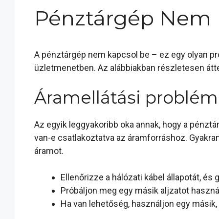
Pénztárgép Nem 
A pénztárgép nem kapcsol be – ez egy olyan pro
üzletmenetben. Az alábbiakban részletesen átte
Áramellátási problé
Az egyik leggyakoribb oka annak, hogy a pénztá
van-e csatlakoztatva az áramforráshoz. Gyakran
áramot.
Ellenőrizze a hálózati kábel állapotát, é
Próbáljon meg egy másik aljzatot használn
Ha van lehetőség, használjon egy másik