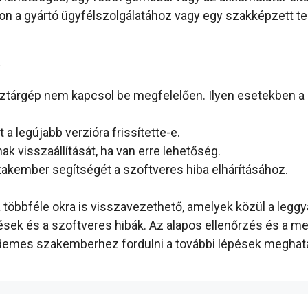
ljon a gyártó ügyfélszolgálatához vagy egy szakképzett t
k
ztárgép nem kapcsol be megfelelően. Ilyen esetekben a sz
a legújabb verzióra frissítette-e.
ak visszaállítását, ha van erre lehetőség.
akember segítségét a szoftveres hiba elhárításához.
öbbféle okra is visszavezethető, amelyek közül a leggya
ek és a szoftveres hibák. Az alapos ellenőrzés és a megf
 érdemes szakemberhez fordulni a további lépések megha