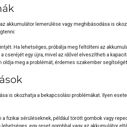
mák
 az akkumulátor lemerülése vagy meghibásodása is okoz
gtenni:
intjét. Ha lehetséges, próbálja meg feltölteni az akkumulá
 cseréjét egy újra, mivel az idővel elveszítheti a kapacit
oldja meg a problémát, érdemes szakember segítségét k
ások
a is okozhatja a bekapcsolási problémákat. Ilyen esete
i a fizikai sérüléseknek, például törött gombok vagy reped
ha lehetséges, egy reset gombbal vagy az akkumulátor elt