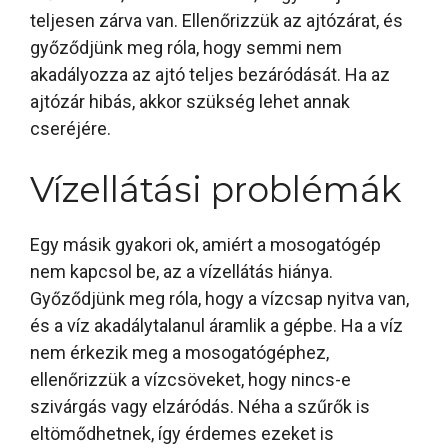
teljesen zárva van. Ellenőrizzük az ajtózárat, és
győződjünk meg róla, hogy semmi nem
akadályozza az ajtó teljes bezáródását. Ha az
ajtózár hibás, akkor szükség lehet annak
cseréjére.
Vízellátási problémák
Egy másik gyakori ok, amiért a mosogatógép
nem kapcsol be, az a vízellátás hiánya.
Győződjünk meg róla, hogy a vízcsap nyitva van,
és a víz akadálytalanul áramlik a gépbe. Ha a víz
nem érkezik meg a mosogatógéphez,
ellenőrizzük a vízcsöveket, hogy nincs-e
szivárgás vagy elzáródás. Néha a szűrők is
eltömődhetnek, így érdemes ezeket is