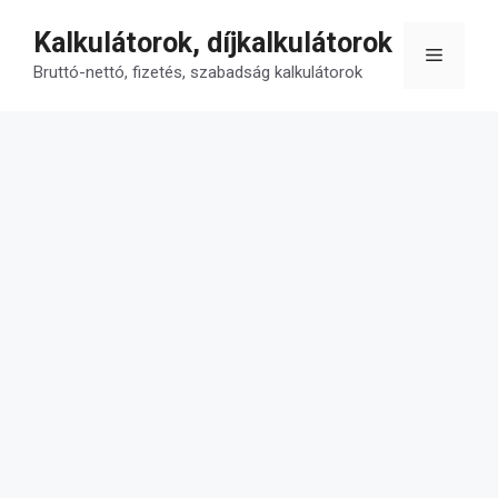
Kilépés
Kalkulátorok, díjkalkulátorok
a
Menü
tartalomba
Bruttó-nettó, fizetés, szabadság kalkulátorok