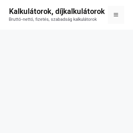
Kilépés
Kalkulátorok, díjkalkulátorok
a
Menü
tartalomba
Bruttó-nettó, fizetés, szabadság kalkulátorok