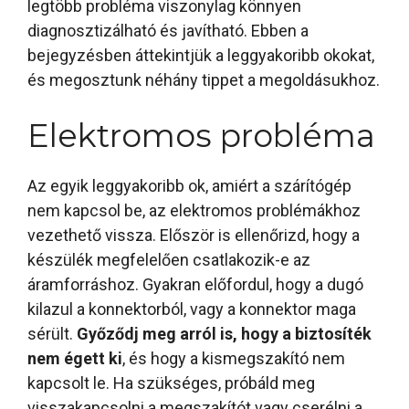
legtöbb probléma viszonylag könnyen
diagnosztizálható és javítható. Ebben a
bejegyzésben áttekintjük a leggyakoribb okokat,
és megosztunk néhány tippet a megoldásukhoz.
Elektromos probléma
Az egyik leggyakoribb ok, amiért a szárítógép
nem kapcsol be, az elektromos problémákhoz
vezethető vissza. Először is ellenőrizd, hogy a
készülék megfelelően csatlakozik-e az
áramforráshoz. Gyakran előfordul, hogy a dugó
kilazul a konnektorból, vagy a konnektor maga
sérült.
Győződj meg arról is, hogy a biztosíték
nem égett ki
, és hogy a kismegszakító nem
kapcsolt le. Ha szükséges, próbáld meg
visszakapcsolni a megszakítót vagy cserélni a