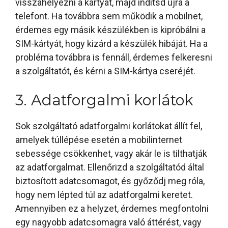
visszahelyezni a kártyát, majd indítsd újra a
telefont. Ha továbbra sem működik a mobilnet,
érdemes egy másik készülékben is kipróbálni a
SIM-kártyát, hogy kizárd a készülék hibáját. Ha a
probléma továbbra is fennáll, érdemes felkeresni
a szolgáltatót, és kérni a SIM-kártya cseréjét.
3. Adatforgalmi korlátok
Sok szolgáltató adatforgalmi korlátokat állít fel,
amelyek túllépése esetén a mobilinternet
sebessége csökkenhet, vagy akár le is tilthatják
az adatforgalmat. Ellenőrizd a szolgáltatód által
biztosított adatcsomagot, és győződj meg róla,
hogy nem lépted túl az adatforgalmi keretet.
Amennyiben ez a helyzet, érdemes megfontolni
egy nagyobb adatcsomagra való áttérést, vagy