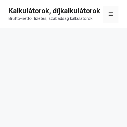
Kilépés
Kalkulátorok, díjkalkulátorok
a
Menü
tartalomba
Bruttó-nettó, fizetés, szabadság kalkulátorok