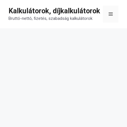
Kilépés
Kalkulátorok, díjkalkulátorok
a
Menü
tartalomba
Bruttó-nettó, fizetés, szabadság kalkulátorok