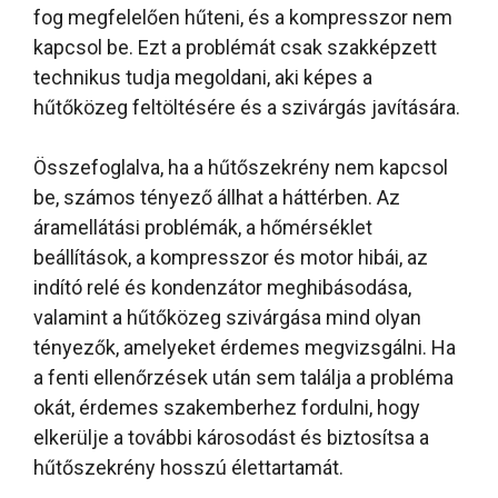
fog megfelelően hűteni, és a kompresszor nem
kapcsol be. Ezt a problémát csak szakképzett
technikus tudja megoldani, aki képes a
hűtőközeg feltöltésére és a szivárgás javítására.
Összefoglalva, ha a hűtőszekrény nem kapcsol
be, számos tényező állhat a háttérben. Az
áramellátási problémák, a hőmérséklet
beállítások, a kompresszor és motor hibái, az
indító relé és kondenzátor meghibásodása,
valamint a hűtőközeg szivárgása mind olyan
tényezők, amelyeket érdemes megvizsgálni. Ha
a fenti ellenőrzések után sem találja a probléma
okát, érdemes szakemberhez fordulni, hogy
elkerülje a további károsodást és biztosítsa a
hűtőszekrény hosszú élettartamát.