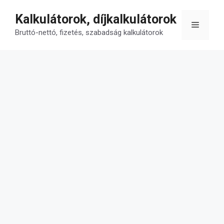
Kilépés
Kalkulátorok, díjkalkulátorok
a
Menü
tartalomba
Bruttó-nettó, fizetés, szabadság kalkulátorok