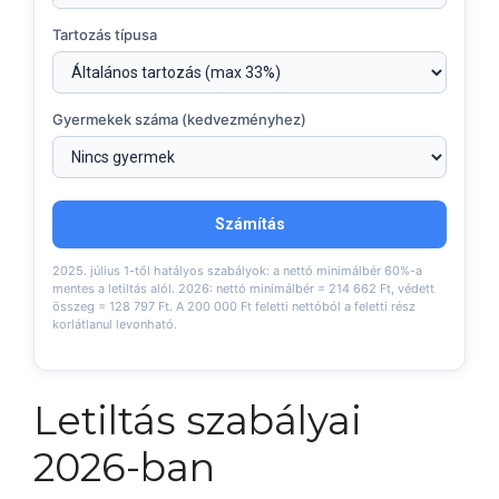
Tartozás típusa
Gyermekek száma (kedvezményhez)
Számítás
2025. július 1-től hatályos szabályok: a nettó minimálbér 60%-a
mentes a letiltás alól. 2026: nettó minimálbér = 214 662 Ft, védett
összeg = 128 797 Ft. A 200 000 Ft feletti nettóból a feletti rész
korlátlanul levonható.
Letiltás szabályai
2026-ban