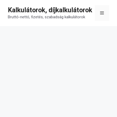
Kilépés
Kalkulátorok, díjkalkulátorok
a
Menü
tartalomba
Bruttó-nettó, fizetés, szabadság kalkulátorok