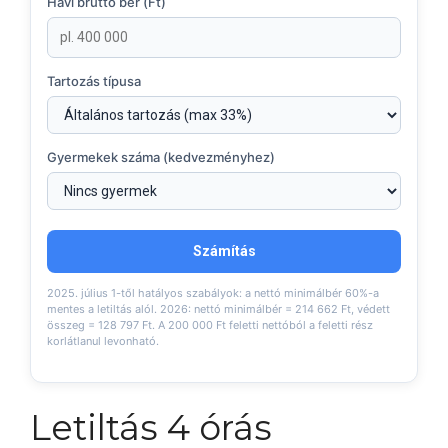
Havi bruttó bér (Ft)
Tartozás típusa
Gyermekek száma (kedvezményhez)
Számítás
2025. július 1-től hatályos szabályok: a nettó minimálbér 60%-a
mentes a letiltás alól. 2026: nettó minimálbér = 214 662 Ft, védett
összeg = 128 797 Ft. A 200 000 Ft feletti nettóból a feletti rész
korlátlanul levonható.
Letiltás 4 órás