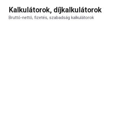
Kilépés
Kalkulátorok, díjkalkulátorok
a
Bruttó-nettó, fizetés, szabadság kalkulátorok
tartalomba