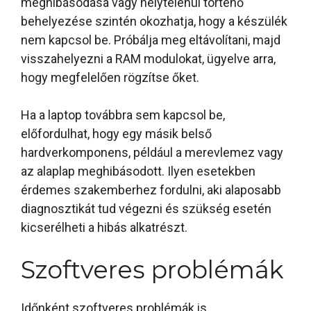
meghibásodása vagy helytelenül történő
behelyezése szintén okozhatja, hogy a készülék
nem kapcsol be. Próbálja meg eltávolítani, majd
visszahelyezni a RAM modulokat, ügyelve arra,
hogy megfelelően rögzítse őket.
Ha a laptop továbbra sem kapcsol be,
előfordulhat, hogy egy másik belső
hardverkomponens, például a merevlemez vagy
az alaplap meghibásodott. Ilyen esetekben
érdemes szakemberhez fordulni, aki alaposabb
diagnosztikát tud végezni és szükség esetén
kicserélheti a hibás alkatrészt.
Szoftveres problémák
Időnként szoftveres problémák is