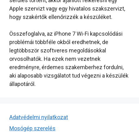
sérülés történt, akkor ajánlott felkeresni egy
Apple szervizt vagy egy hivatalos szakszervizt,
hogy szakértők ellenőrizzék a készüléket.
Összefoglalva, az iPhone 7 Wi-Fi kapcsolódási
problémái többféle okból eredhetnek, de
legtöbbször szoftveres megoldásokkal
orvosolhatók. Ha ezek nem vezetnek
eredményre, érdemes szakemberhez fordulni,
aki alaposabb vizsgálatot tud végezni a készülék
állapotáról.
Adatvédelmi nyilatkozat
Mosógép szerelés