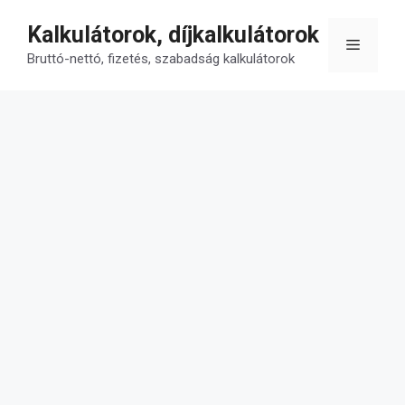
Kilépés
Kalkulátorok, díjkalkulátorok
a
Menü
tartalomba
Bruttó-nettó, fizetés, szabadság kalkulátorok