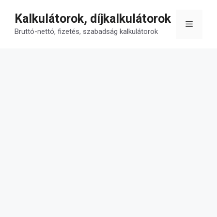
Kilépés
Kalkulátorok, díjkalkulátorok
a
Menü
tartalomba
Bruttó-nettó, fizetés, szabadság kalkulátorok