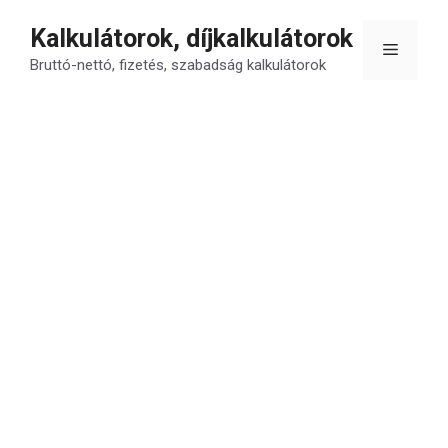
Kilépés
Kalkulátorok, díjkalkulátorok
a
Menü
tartalomba
Bruttó-nettó, fizetés, szabadság kalkulátorok