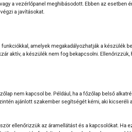
agy a vezérlőpanel meghibásodott. Ebben az esetben é
égzi a javításokat.
funkciókkal, amelyek megakadályozhatják a készülék bek
ekzár aktív, a készülék nem fog bekapcsolni. Ellenőrizzük
őzőlap nem kapcsol be. Például, ha a főzőlap belső alkat
tén ajánlott szakember segítségét kérni, aki kicseréli a 
őször ellenőrizzük az áramellátást és a kapcsolókat. Ha 