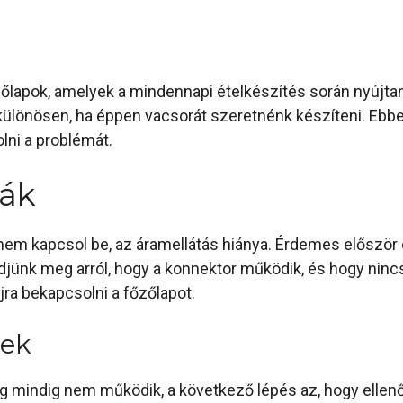
őlapok, amelyek a mindennapi ételkészítés során nyújtan
, különösen, ha éppen vacsorát szeretnénk készíteni. Eb
lni a problémát.
mák
 nem kapcsol be, az áramellátás hiánya. Érdemes először 
jünk meg arról, hogy a konnektor működik, és hogy nincs-
újra bekapcsolni a főzőlapot.
lek
g mindig nem működik, a következő lépés az, hogy ellenőr