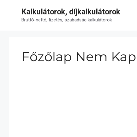
Kilépés
Kalkulátorok, díjkalkulátorok
a
tartalomba
Bruttó-nettó, fizetés, szabadság kalkulátorok
Főzőlap Nem Kap