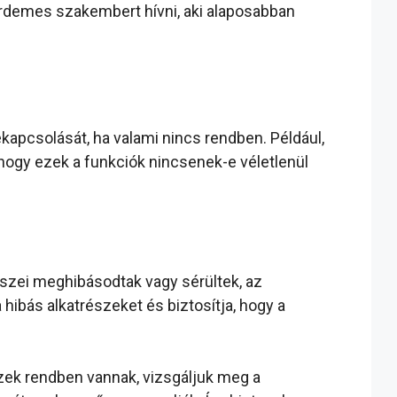
rdemes szakembert hívni, aki alaposabban
apcsolását, ha valami nincs rendben. Például,
, hogy ezek a funkciók nincsenek-e véletlenül
részei meghibásodtak vagy sérültek, az
hibás alkatrészeket és biztosítja, hogy a
ezek rendben vannak, vizsgáljuk meg a