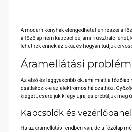
A modern konyhák elengedhetetlen részei a főz
a főzőlap nem kapcsol be, ami frusztráló lehet
lehetnek ennek az okai, és hogyan tudjuk orvoso
Áramellátási problé
Az első és leggyakoribb ok, ami miatt a főzőlap
csatlakozik-e az elektromos hálózathoz. Győződ
kiégett, cseréljük ki egy újra, és próbáljuk meg 
Kapcsolók és vezérlőpane
Ha az áramellátás rendben van, de a főzőlap mé