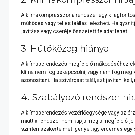
A klímakompresszor a rendszer egyik legfontos
működés vagy teljes leállás jelezheti. Ha gyaní
javítása vagy cseréje összetett feladat lehet.
3. Hűtőközeg hiánya
A klímaberendezés megfelelő működéséhez ele
klíma nem fog bekapcsolni, vagy nem fog megfe
azonosítani. Ha szivárgást talál, azt javítani kell,
4. Szabályozó rendszer hi
A klímaberendezés vezérlőegysége vagy az érz
miatt a rendszer nem kapja meg a megfelelő jele
szintén szakértelmet igényel, így érdemes egy 