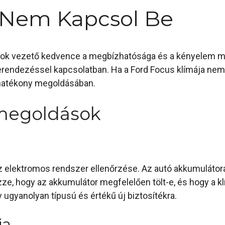
 Nem Kapcsol Be
ok vezető kedvence a megbízhatósága és a kényelem miat
erendezéssel kapcsolatban. Ha a Ford Focus klímája nem 
 hatékony megoldásában.
 megoldások
z elektromos rendszer ellenőrzése. Az autó akkumulátora
ze, hogy az akkumulátor megfelelően tölt-e, és hogy a
gy ugyanolyan típusú és értékű új biztosítékra.
ja