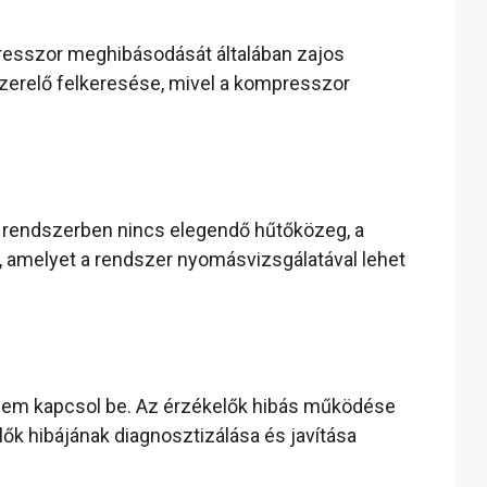
resszor meghibásodását általában zajos
 szerelő felkeresése, mivel a kompresszor
rendszerben nincs elegendő hűtőközeg, a
, amelyet a rendszer nyomásvizsgálatával lehet
nem kapcsol be. Az érzékelők hibás működése
ők hibájának diagnosztizálása és javítása