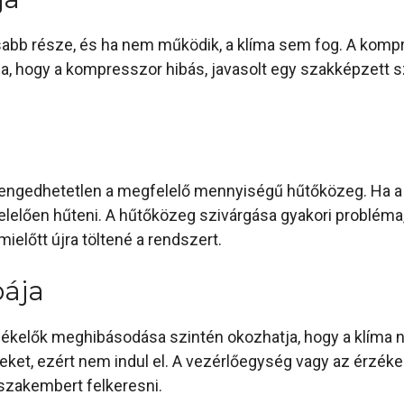
abb része, és ha nem működik, a klíma sem fog. A komp
tja, hogy a kompresszor hibás, javasolt egy szakképzett
ngedhetetlen a megfelelő mennyiségű hűtőközeg. Ha a 
lelően hűteni. A hűtőközeg szivárgása gyakori probléma
 mielőtt újra töltené a rendszert.
bája
ékelők meghibásodása szintén okozhatja, hogy a klíma 
ket, ezért nem indul el. A vezérlőegység vagy az érzékel
szakembert felkeresni.