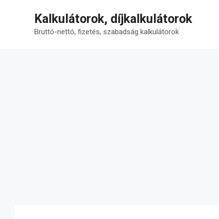
Kilépés
Kalkulátorok, díjkalkulátorok
a
tartalomba
Bruttó-nettó, fizetés, szabadság kalkulátorok