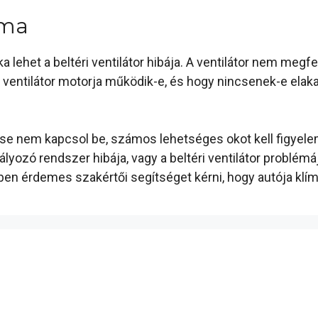
éma
 lehet a beltéri ventilátor hibája. A ventilátor nem meg
y a ventilátor motorja működik-e, és hogy nincsenek-e ela
se nem kapcsol be, számos lehetséges okot kell figyele
ályozó rendszer hibája, vagy a beltéri ventilátor problé
ében érdemes szakértői segítséget kérni, hogy autója k