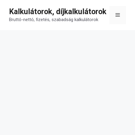
Kilépés
Kalkulátorok, díjkalkulátorok
a
Menü
tartalomba
Bruttó-nettó, fizetés, szabadság kalkulátorok