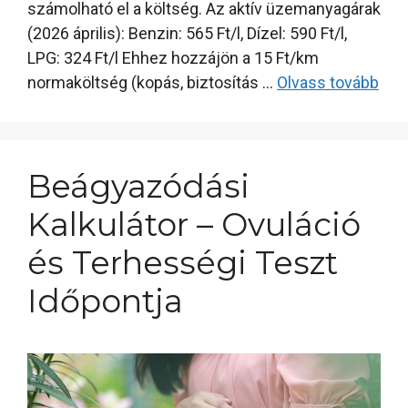
számolható el a költség. Az aktív üzemanyagárak
(2026 április): Benzin: 565 Ft/l, Dízel: 590 Ft/l,
LPG: 324 Ft/l Ehhez hozzájön a 15 Ft/km
normaköltség (kopás, biztosítás …
Olvass tovább
Beágyazódási
Kalkulátor – Ovuláció
és Terhességi Teszt
Időpontja