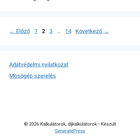
Oldal
Oldal
Oldal
Oldal
←
Előző
1
2
3
…
14
Következő
→
Adatvédelmi nyilatkozat
Mosógép szerelés
© 2026 Kalkulátorok, díjkalkulátorok
• Készült
GeneratePress