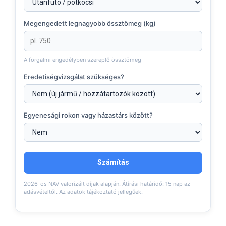
Megengedett legnagyobb össztömeg (kg)
A forgalmi engedélyben szereplő össztömeg
Eredetiségvizsgálat szükséges?
Egyenesági rokon vagy házastárs között?
Számítás
2026-os NAV valorizált díjak alapján. Átírási határidő: 15 nap az
adásvételtől. Az adatok tájékoztató jellegűek.