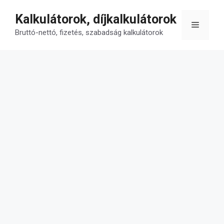
Kilépés
Kalkulátorok, díjkalkulátorok
a
Menü
tartalomba
Bruttó-nettó, fizetés, szabadság kalkulátorok