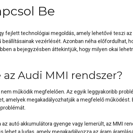
pcsol Be
y fejlett technológiai megoldás, amely lehetővé teszi az 
mű beállításainak vezérlését. Azonban néha előfordulhat,
Ebben a bejegyzésben áttekintjük, hogy milyen okai lehe
 az Audi MMI rendszer?
nem működik megfelelően. Az egyik leggyakoribb problém
et, amelyek megakadályozhatják a megfelelő működést. 
a problémát.
Ha az autó akkumulátora gyenge vagy lemerült, az MMI re
is lehet a ludas, amely megakadályozza az áram áramlás