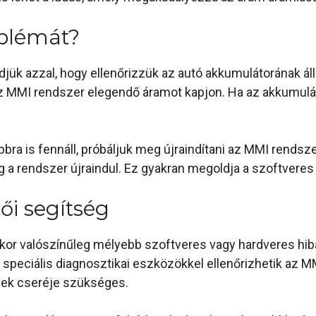
blémát?
jük azzal, hogy ellenőrizzük az autó akkumulátorának ál
 az MMI rendszer elegendő áramot kapjon. Ha az akkumulát
bbra is fennáll, próbáljuk meg újraindítani az MMI rendsz
 a rendszer újraindul. Ez gyakran megoldja a szoftveres 
ői segítség
kkor valószínűleg mélyebb szoftveres vagy hardveres hiba
 speciális diagnosztikai eszközökkel ellenőrizhetik az M
szek cseréje szükséges.