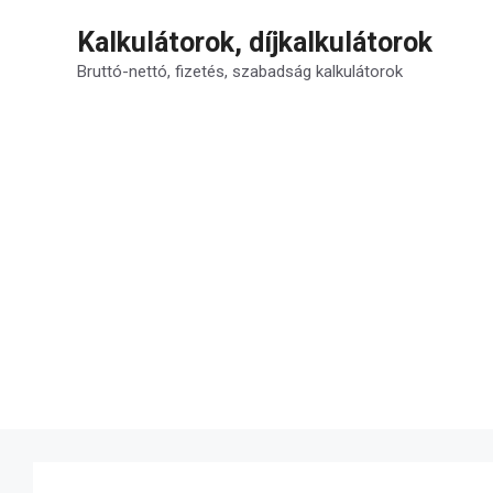
Kilépés
Kalkulátorok, díjkalkulátorok
a
tartalomba
Bruttó-nettó, fizetés, szabadság kalkulátorok