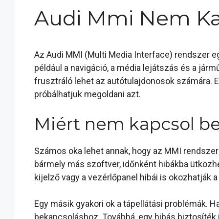
Audi Mmi Nem Ka
Az Audi MMI (Multi Media Interface) rendszer eg
például a navigáció, a média lejátszás és a jár
frusztráló lehet az autótulajdonosok számára. 
próbálhatjuk megoldani azt.
Miért nem kapcsol be
Számos oka lehet annak, hogy az MMI rendszer 
bármely más szoftver, időnként hibákba ütközh
kijelző vagy a vezérlőpanel hibái is okozhatják 
Egy másik gyakori ok a tápellátási problémák. 
bekapcsoláshoz. Továbbá, egy hibás biztosíték 