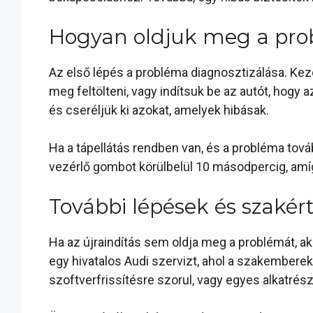
Hogyan oldjuk meg a pro
Az első lépés a probléma diagnosztizálása. Kezd
meg feltölteni, vagy indítsuk be az autót, hogy
és cseréljük ki azokat, amelyek hibásak.
Ha a tápellátás rendben van, és a probléma tová
vezérlő gombot körülbelül 10 másodpercig, amíg
További lépések és szakért
Ha az újraindítás sem oldja meg a problémát, a
egy hivatalos Audi szervizt, ahol a szakemberek
szoftverfrissítésre szorul, vagy egyes alkatré