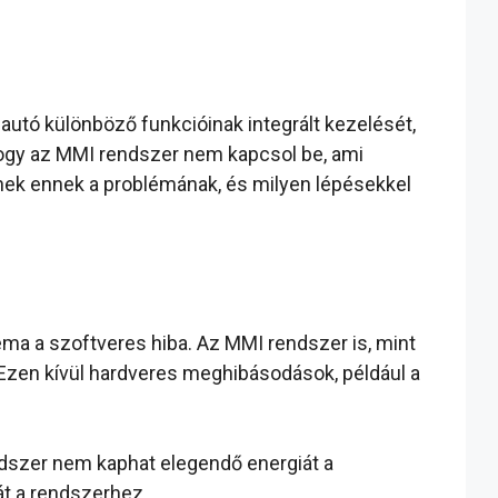
autó különböző funkcióinak integrált kezelését,
 hogy az MMI rendszer nem kapcsol be, ami
tnek ennek a problémának, és milyen lépésekkel
a a szoftveres hiba. Az MMI rendszer is, mint
Ezen kívül hardveres meghibásodások, például a
ndszer nem kaphat elegendő energiát a
át a rendszerhez.