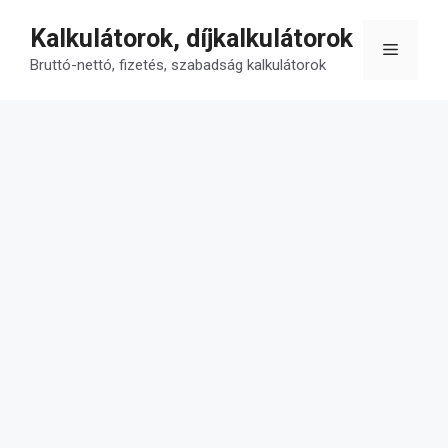
Kilépés
Kalkulátorok, díjkalkulátorok
a
Menü
tartalomba
Bruttó-nettó, fizetés, szabadság kalkulátorok