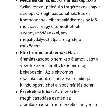
Mechanikai hibák:
Az áramláskapcsoló
fizikai részei, például a forgórészek vagy a
szelepek, meghibásodhatnak. Ezek a
komponensek elhasználódhatnak az idő
múlásával, vagy eltömődhetnek
szennyeződésekkel, ami
megakadályozhatja a megfelelő
működést.
Elektromos problémák:
Ha az
áramláskapcsoló nem kap áramot, vagy a
vezetékezés sérült, akkor nem fog
bekapcsolni. Az elektromos
csatlakozások ellenőrzése mindig jó
kiindulópont lehet a hibaelhárítás során.
Érzékelési hibák:
Az érzékelők
meghibásodása esetén az
áramláskapcsoló nem érzékeli helyesen