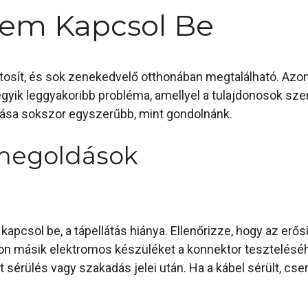
Nem Kapcsol Be
osít, és sok zenekedvelő otthonában megtalálható. Azon
gyik leggyakoribb probléma, amellyel a tulajdonosok sz
ása sokszor egyszerűbb, mint gondolnánk.
 megoldások
kapcsol be, a tápellátás hiánya. Ellenőrizze, hogy az erő
n másik elektromos készüléket a konnektor teszteléséhe
sérülés vagy szakadás jelei után. Ha a kábel sérült, cseré