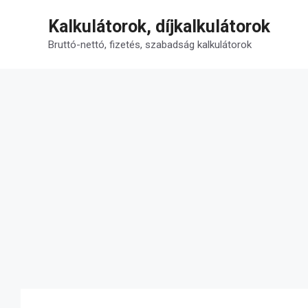
Kilépés
Kalkulátorok, díjkalkulátorok
a
tartalomba
Bruttó-nettó, fizetés, szabadság kalkulátorok