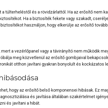
a túlterheléstől és a rövidzárlattól. Ha az erősítő nem kap
 biztosítékot. Ha a biztosíték fekete vagy szakadt, cserélj
biztosítékot használjon, hogy elkerülje az erősítő tovább
mert a vezérlőpanel vagy a távirányító nem működik meg
óbálja meg közvetlenül az erősítő gombjaival bekapcsolni
nikát otthon javítani gyakran bonyolult és kockázatos le
hibásodása
ehet, hogy az erősítő belső komponensei hibásak. Ez mag
agnosztizálása és javítása általában szakértelmet igény
ni és javítani a hibát.