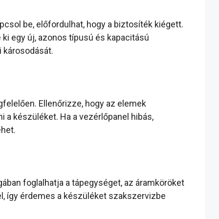
csol be, előfordulhat, hogy a biztosíték kiégett.
e ki egy új, azonos típusú és kapacitású
i károsodását.
felelően. Ellenőrizze, hogy az elemek
 a készüléket. Ha a vezérlőpanel hibás,
het.
ában foglalhatja a tápegységet, az áramköröket
el, így érdemes a készüléket szakszervizbe