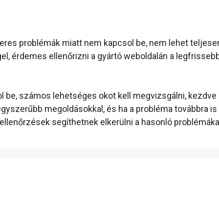
tveres problémák miatt nem kapcsol be, nem lehet teljesen
el, érdemes ellenőrizni a gyártó weboldalán a legfrisseb
 be, számos lehetséges okot kell megvizsgálni, kezdve 
gegyszerűbb megoldásokkal, és ha a probléma továbbra is 
ellenőrzések segíthetnek elkerülni a hasonló problémáka