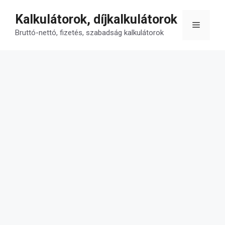
Kilépés
Kalkulátorok, díjkalkulátorok
a
Menü
tartalomba
Bruttó-nettó, fizetés, szabadság kalkulátorok