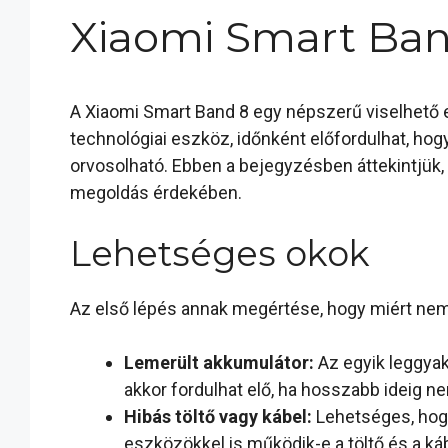
Xiaomi Smart Ba
A Xiaomi Smart Band 8 egy népszerű viselhető 
technológiai eszköz, időnként előfordulhat, h
orvosolható. Ebben a bejegyzésben áttekintjük,
megoldás érdekében.
Lehetséges okok
Az első lépés annak megértése, hogy miért nem 
Lemerült akkumulátor:
Az egyik leggyak
akkor fordulhat elő, ha hosszabb ideig n
Hibás töltő vagy kábel:
Lehetséges, hogy
eszközökkel is működik-e a töltő és a káb