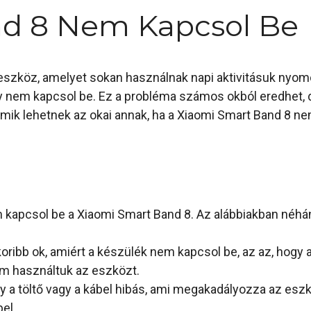
nd 8 Nem Kapcsol Be
eszköz, amelyet sokan használnak napi aktivitásuk nyo
ogy nem kapcsol be. Ez a probléma számos okból eredhet
 mik lehetnek az okai annak, ha a Xiaomi Smart Band 8 ne
kapcsol be a Xiaomi Smart Band 8. Az alábbiakban néhány
oribb ok, amiért a készülék nem kapcsol be, az az, hogy 
em használtuk az eszközt.
 a töltő vagy a kábel hibás, ami megakadályozza az eszk
el.