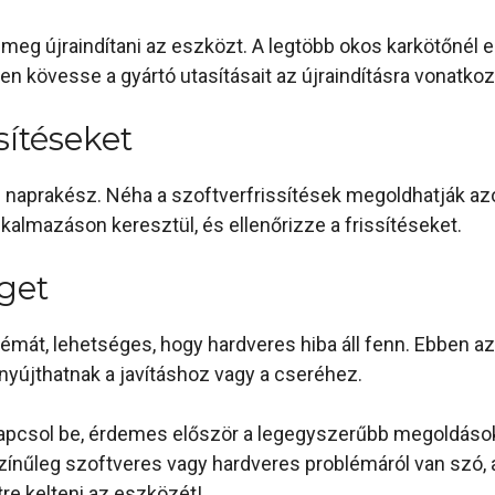
 meg újraindítani az eszközt. A legtöbb okos karkötőnél 
n kövesse a gyártó utasításait az újraindításra vonatko
ssítéseket
 naprakész. Néha a szoftverfrissítések megoldhatják az
kalmazáson keresztül, és ellenőrizze a frissítéseket.
éget
lémát, lehetséges, hogy hardveres hiba áll fenn. Ebben a
 nyújthatnak a javításhoz vagy a cseréhez.
pcsol be, érdemes először a legegyszerűbb megoldásokat 
színűleg szoftveres vagy hardveres problémáról van szó
tre kelteni az eszközét!