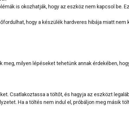
émák is okozhatják, hogy az eszköz nem kapcsol be. Ez e
őfordulhat, hogy a készülék hardveres hibája miatt nem k
k meg, milyen lépéseket tehetünk annak érdekében, hogy
ket. Csatlakoztassa a töltőt, és hagyja az eszközt legalá
lyzetet. Ha a töltés nem indul el, próbáljon meg másik töl