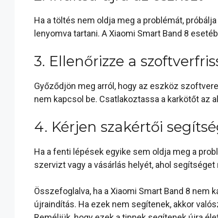
Ha a töltés nem oldja meg a problémát, próbálja
lenyomva tartani. A Xiaomi Smart Band 8 esetébe
3. Ellenőrizze a szoftverfri
Győződjön meg arról, hogy az eszköz szoftvere
nem kapcsol be. Csatlakoztassa a karkötőt az al
4. Kérjen szakértői segíts
Ha a fenti lépések egyike sem oldja meg a prob
szervizt vagy a vásárlás helyét, ahol segítséget
Összefoglalva, ha a Xiaomi Smart Band 8 nem ka
újraindítás. Ha ezek nem segítenek, akkor való
Reméljük, hogy ezek a tippek segítenek újra éle