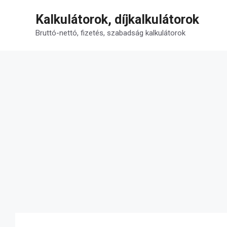
Kilépés
Kalkulátorok, díjkalkulátorok
a
tartalomba
Bruttó-nettó, fizetés, szabadság kalkulátorok