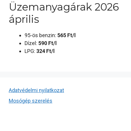
Üzemanyagárak 2026
április
95-ös benzin:
565 Ft/l
Dízel:
590 Ft/l
LPG:
324 Ft/l
Adatvédelmi nyilatkozat
Mosógép szerelés