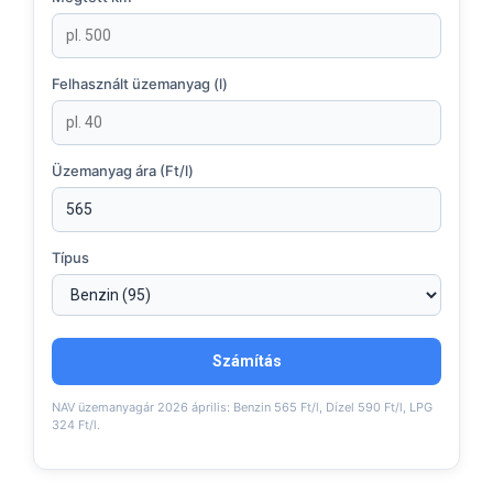
Felhasznált üzemanyag (l)
Üzemanyag ára (Ft/l)
Típus
Számítás
NAV üzemanyagár 2026 április: Benzin 565 Ft/l, Dízel 590 Ft/l, LPG
324 Ft/l.