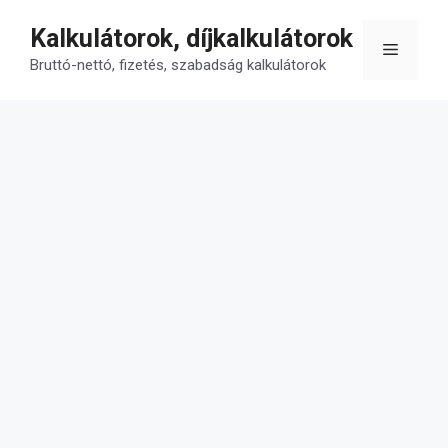
Kilépés
Kalkulátorok, díjkalkulátorok
a
Menü
tartalomba
Bruttó-nettó, fizetés, szabadság kalkulátorok