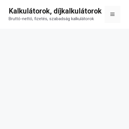
Kilépés
Kalkulátorok, díjkalkulátorok
a
Menü
tartalomba
Bruttó-nettó, fizetés, szabadság kalkulátorok