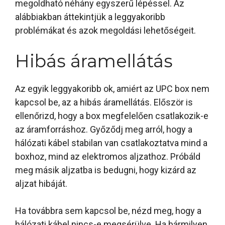
megoldható néhány egyszerű lépéssel. Az
alábbiakban áttekintjük a leggyakoribb
problémákat és azok megoldási lehetőségeit.
Hibás áramellátás
Az egyik leggyakoribb ok, amiért az UPC box nem
kapcsol be, az a hibás áramellátás. Először is
ellenőrizd, hogy a box megfelelően csatlakozik-e
az áramforráshoz. Győződj meg arról, hogy a
hálózati kábel stabilan van csatlakoztatva mind a
boxhoz, mind az elektromos aljzathoz. Próbáld
meg másik aljzatba is bedugni, hogy kizárd az
aljzat hibáját.
Ha továbbra sem kapcsol be, nézd meg, hogy a
hálózati kábel nincs-e megsérülve. Ha bármilyen