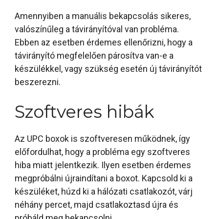
Amennyiben a manuális bekapcsolás sikeres,
valószínűleg a távirányítóval van probléma.
Ebben az esetben érdemes ellenőrizni, hogy a
távirányító megfelelően párosítva van-e a
készülékkel, vagy szükség esetén új távirányítót
beszerezni.
Szoftveres hibák
Az UPC boxok is szoftveresen működnek, így
előfordulhat, hogy a probléma egy szoftveres
hiba miatt jelentkezik. Ilyen esetben érdemes
megpróbálni újraindítani a boxot. Kapcsold ki a
készüléket, húzd ki a hálózati csatlakozót, várj
néhány percet, majd csatlakoztasd újra és
próbáld meg bekapcsolni.