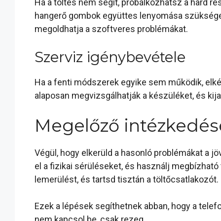
Ha a töltés nem segít, próbálkozhatsz a hard re
hangerő gombok együttes lenyomása szükséges eg
megoldhatja a szoftveres problémákat.
Szerviz igénybevétele
Ha a fenti módszerek egyike sem működik, elk
alaposan megvizsgálhatják a készüléket, és kij
Megelőző intézkedés
Végül, hogy elkerüld a hasonló problémákat a jö
el a fizikai sérüléseket, és használj megbízhat
lemerülést, és tartsd tisztán a töltőcsatlakozót.
Ezek a lépések segíthetnek abban, hogy a telef
nem kapcsol be, csak rezeg.