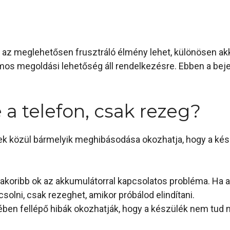
 az meglehetősen frusztráló élmény lehet, különösen akk
zámos megoldási lehetőség áll rendelkezésre. Ebben a be
a telefon, csak rezeg?
ek közül bármelyik meghibásodása okozhatja, hogy a kés
akoribb ok az akkumulátorral kapcsolatos probléma. Ha a
olni, csak rezeghet, amikor próbálod elindítani.
ben fellépő hibák okozhatják, hogy a készülék nem tud me