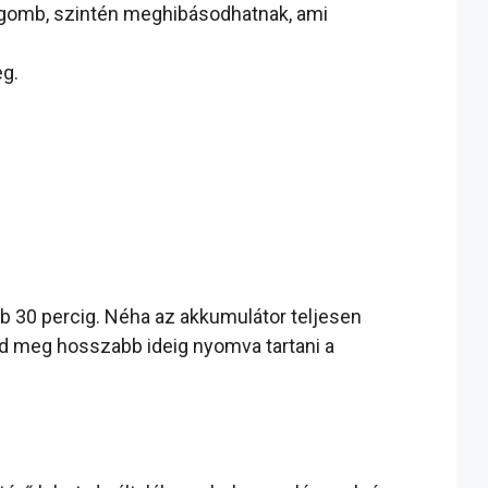
ó gomb, szintén meghibásodhatnak, ami
eg.
ább 30 percig. Néha az akkumulátor teljesen
áld meg hosszabb ideig nyomva tartani a