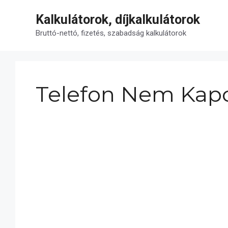
Kilépés
Kalkulátorok, díjkalkulátorok
a
tartalomba
Bruttó-nettó, fizetés, szabadság kalkulátorok
Telefon Nem Kapc