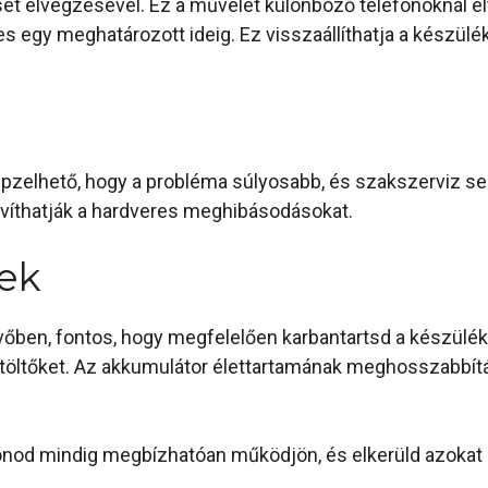
set elvégzésével. Ez a művelet különböző telefonoknál el
y meghatározott ideig. Ez visszaállíthatja a készüléket
épzelhető, hogy a probléma súlyosabb, és szakszerviz 
avíthatják a hardveres meghibásodásokat.
ek
vőben, fontos, hogy megfelelően karbantartsd a készülék
ó töltőket. Az akkumulátor élettartamának meghosszabbít
onod mindig megbízhatóan működjön, és elkerüld azokat a 