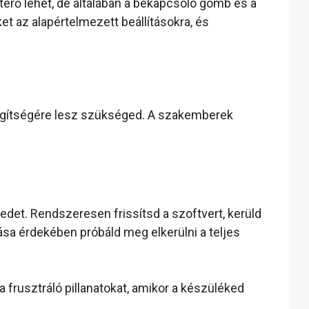
térő lehet, de általában a bekapcsoló gomb és a
 az alapértelmezett beállításokra, és
segítségére lesz szükséged. A szakemberek
edet. Rendszeresen frissítsd a szoftvert, kerüld
ása érdekében próbáld meg elkerülni a teljes
frusztráló pillanatokat, amikor a készüléked