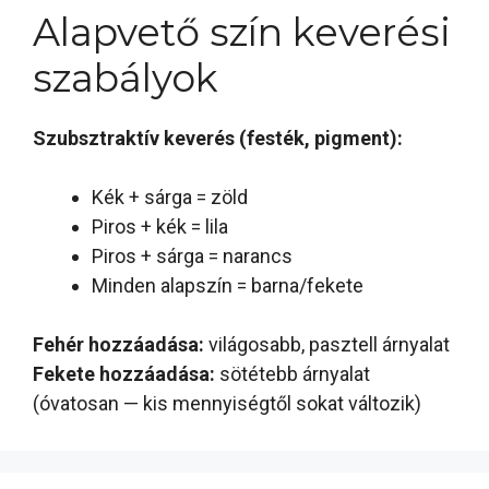
Alapvető szín keverési
szabályok
Szubsztraktív keverés (festék, pigment):
Kék + sárga = zöld
Piros + kék = lila
Piros + sárga = narancs
Minden alapszín = barna/fekete
Fehér hozzáadása:
világosabb, pasztell árnyalat
Fekete hozzáadása:
sötétebb árnyalat
(óvatosan — kis mennyiségtől sokat változik)