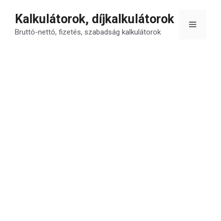
Kilépés
Kalkulátorok, díjkalkulátorok
a
Menü
tartalomba
Bruttó-nettó, fizetés, szabadság kalkulátorok