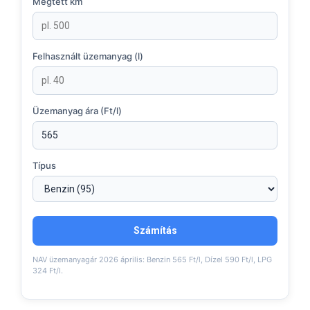
Megtett km
Felhasznált üzemanyag (l)
Üzemanyag ára (Ft/l)
Típus
Számítás
NAV üzemanyagár 2026 április: Benzin 565 Ft/l, Dízel 590 Ft/l, LPG
324 Ft/l.