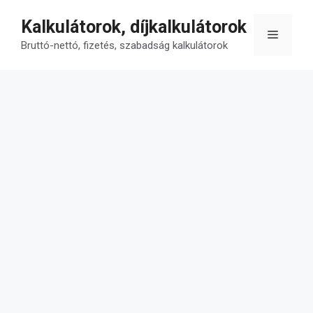
Kilépés
Kalkulátorok, díjkalkulátorok
a
Menü
tartalomba
Bruttó-nettó, fizetés, szabadság kalkulátorok