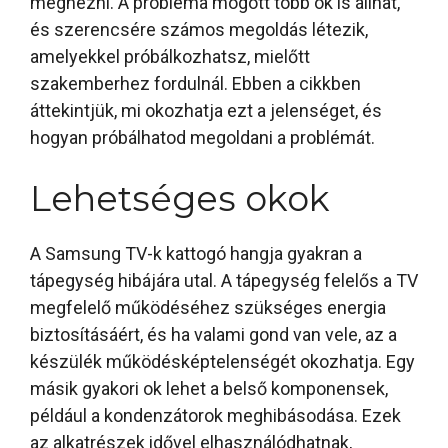
megnézni. A probléma mögött több ok is állhat,
és szerencsére számos megoldás létezik,
amelyekkel próbálkozhatsz, mielőtt
szakemberhez fordulnál. Ebben a cikkben
áttekintjük, mi okozhatja ezt a jelenséget, és
hogyan próbálhatod megoldani a problémát.
Lehetséges okok
A Samsung TV-k kattogó hangja gyakran a
tápegység hibájára utal. A tápegység felelős a TV
megfelelő működéséhez szükséges energia
biztosításáért, és ha valami gond van vele, az a
készülék működésképtelenségét okozhatja. Egy
másik gyakori ok lehet a belső komponensek,
például a kondenzátorok meghibásodása. Ezek
az alkatrészek idővel elhasználódhatnak,