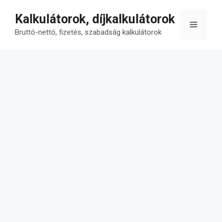
Kilépés
Kalkulátorok, díjkalkulátorok
a
Menü
tartalomba
Bruttó-nettó, fizetés, szabadság kalkulátorok