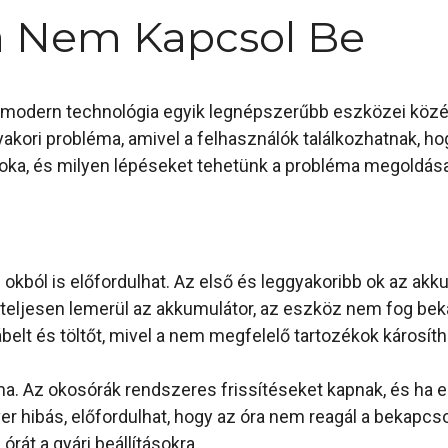
 Nem Kapcsol Be
modern technológia egyik legnépszerűbb eszközei közé 
akori probléma, amivel a felhasználók találkozhatnak, 
 oka, és milyen lépéseket tehetünk a probléma megoldás
kból is előfordulhat. Az első és leggyakoribb ok az akk
 teljesen lemerül az akkumulátor, az eszköz nem fog bek
belt és töltőt, mivel a nem megfelelő tartozékok károsíth
a. Az okosórák rendszeres frissítéseket kapnak, és ha egy
r hibás, előfordulhat, hogy az óra nem reagál a bekapcso
órát a gyári beállításokra.