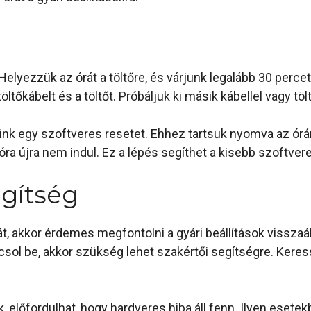
 Helyezzük az órát a töltőre, és várjunk legalább 30 perc
tőkábelt és a töltőt. Próbáljuk ki másik kábellel vagy töl
nk egy szoftveres resetet. Ehhez tartsuk nyomva az órán 
óra újra nem indul. Ez a lépés segíthet a kisebb szoftvere
egítség
 akkor érdemes megfontolni a gyári beállítások visszaállít
sol be, akkor szükség lehet szakértői segítségre. Keres
előfordulhat, hogy hardveres hiba áll fenn. Ilyen esete