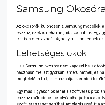
Samsung Okosóra
Az okosórák, különösen a Samsung modellek, a 
eszköz, ezek is néha meghibásodhatnak. Egy gy
cikkben megvizsgáljuk, hogy mi lehet ennek az
Lehetséges okok
Ha a Samsung okosóra nem kapcsol be, az több o
használat mellett gyorsan lemerülhetnek, és ha
megfelelően töltjük. Használjunk eredeti töltőká
Egy másik gyakori ok lehet a szoftveres problém
eszköz működését befolyásolhatja. Ha a szoftve
szoftveres reset segíthet, amely visszaállítja az 