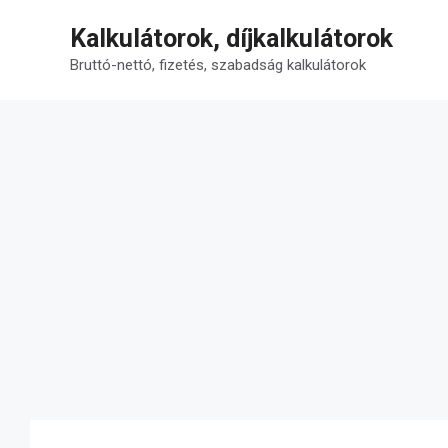
Kilépés
Kalkulátorok, díjkalkulátorok
a
tartalomba
Bruttó-nettó, fizetés, szabadság kalkulátorok