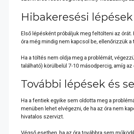
Hibakeresési lépések
Első lépésként próbáljuk meg feltölteni az órát.
óra még mindig nem kapcsol be, ellenőrizzük a töl
Ha a töltés nem oldja meg a problémát, végezzü
található) körülbelül 7-10 másodpercig, amíg az 
További lépések és s
Ha a fentiek egyike sem oldotta meg a problémát,
menüben lehet elvégezni, de ha az óra nem kapc
hivatalos szervizt.
Végső esetben, ha az óra továbbra sem működik, 