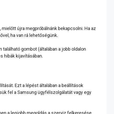
et, mielőtt újra megpróbálnánk bekapcsolni. Ha az
tővel, ha van rá lehetőségünk.
található gombot (általában a jobb oldalon
s hibák kijavításában.
ását. Ezt a lépést általában a beállítások
sük fel a Samsung ügyfélszolgálatát vagy egy
kben a legjobb megoldás a szerviz felkeresése,