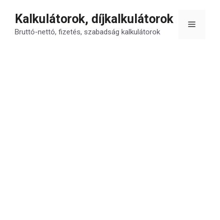
Kilépés
Kalkulátorok, díjkalkulátorok
a
Menü
tartalomba
Bruttó-nettó, fizetés, szabadság kalkulátorok