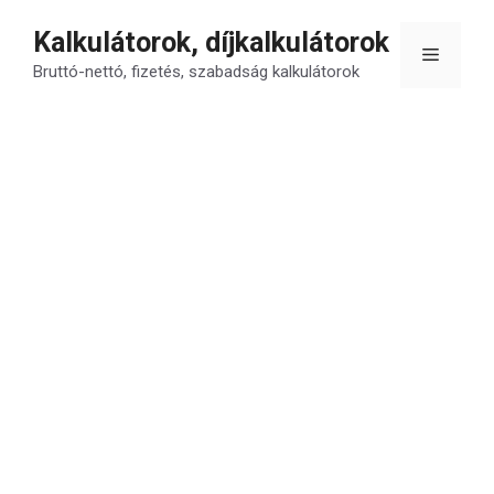
Kilépés
Kalkulátorok, díjkalkulátorok
a
Menü
tartalomba
Bruttó-nettó, fizetés, szabadság kalkulátorok