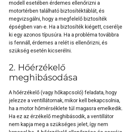
modell esetében érdemes ellenőrizni a
motortérben található biztosítéktáblát, és
megvizsgálni, hogy a megfelelő biztosíték
épségben van-e. Ha a biztosíték kiégett, cserélje
ki egy azonos típusúra. Ha a probléma továbbra
is fennáll, érdemes a relét is ellenőrizni, és
szükség esetén kicserélni.
2. Hőérzékelő
meghibásodása
A hőérzékelő (vagy hőkapcsoló) feladata, hogy
jelezze a ventillátornak, mikor kell bekapcsolnia,
ha a motor hőmérséklete túl magasra emelkedik.
Ha ez az érzékelő meghibásodik, a ventillátor
nem kapja meg a szükséges jelet, így nem