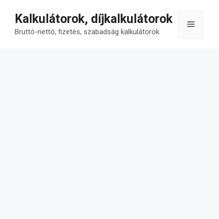
Kilépés
Kalkulátorok, díjkalkulátorok
a
Menü
tartalomba
Bruttó-nettó, fizetés, szabadság kalkulátorok