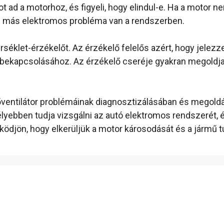
t ad a motorhoz, és figyeli, hogy elindul-e. Ha a motor nem
g más elektromos probléma van a rendszerben.
éklet-érzékelőt. Az érzékelő felelős azért, hogy jelezze,
r bekapcsolásához. Az érzékelő cseréje gyakran megoldja a
tőventilátor problémáinak diagnosztizálásában és megold
lyebben tudja vizsgálni az autó elektromos rendszerét, é
ödjön, hogy elkerüljük a motor károsodását és a jármű 