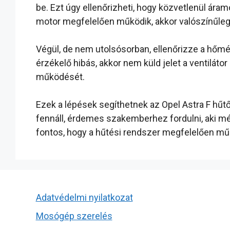
be. Ezt úgy ellenőrizheti, hogy közvetlenül áramo
motor megfelelően működik, akkor valószínűle
Végül, de nem utolsósorban, ellenőrizze a hőmérs
érzékelő hibás, akkor nem küld jelet a ventiláto
működését.
Ezek a lépések segíthetnek az Opel Astra F hű
fennáll, érdemes szakemberhez fordulni, aki mé
fontos, hogy a hűtési rendszer megfelelően műk
Adatvédelmi nyilatkozat
Mosógép szerelés