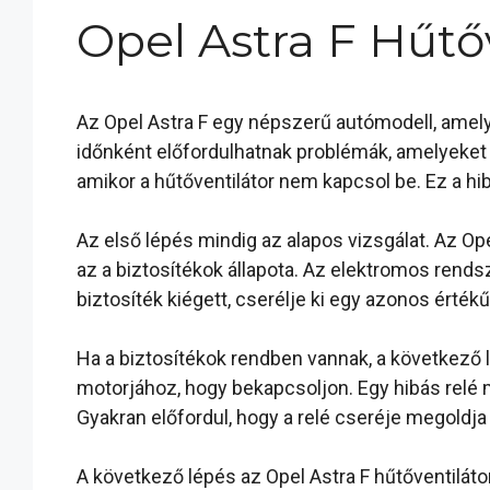
Opel Astra F Hűtő
Az Opel Astra F egy népszerű autómodell, amel
időnként előfordulhatnak problémák, amelyeket m
amikor a hűtőventilátor nem kapcsol be. Ez a h
Az első lépés mindig az alapos vizsgálat. Az Op
az a biztosítékok állapota. Az elektromos rend
biztosíték kiégett, cserélje ki egy azonos érték
Ha a biztosítékok rendben vannak, a következő lé
motorjához, hogy bekapcsoljon. Egy hibás relé 
Gyakran előfordul, hogy a relé cseréje megoldja
A következő lépés az Opel Astra F hűtőventiláto