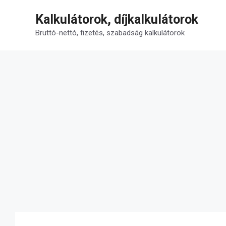
Kilépés
Kalkulátorok, díjkalkulátorok
a
tartalomba
Bruttó-nettó, fizetés, szabadság kalkulátorok