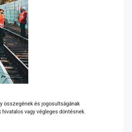
gély összegének és jogosultságának
k hivatalos vagy végleges döntésnek.