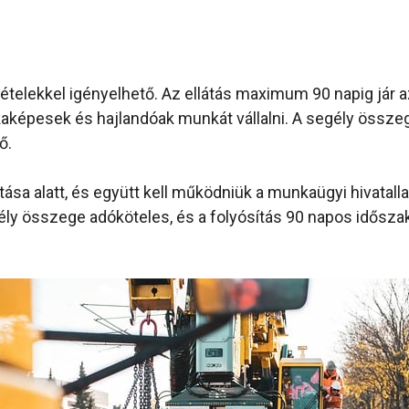
ételekkel igényelhető. Az ellátás maximum 90 napig jár a
épesek és hajlandóak munkát vállalni. A segély összeg
ő.
sa alatt, és együtt kell működniük a munkaügyi hivatallal
 összege adóköteles, és a folyósítás 90 napos idősza