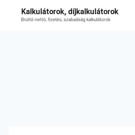
Kilépés
Kalkulátorok, díjkalkulátorok
a
tartalomba
Bruttó-nettó, fizetés, szabadság kalkulátorok