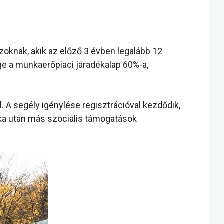
zoknak, akik az előző 3 évben legalább 12
e a munkaerőpiaci járadékalap 60%-a,
. A segély igénylése regisztrációval kezdődik,
ka után más szociális támogatások