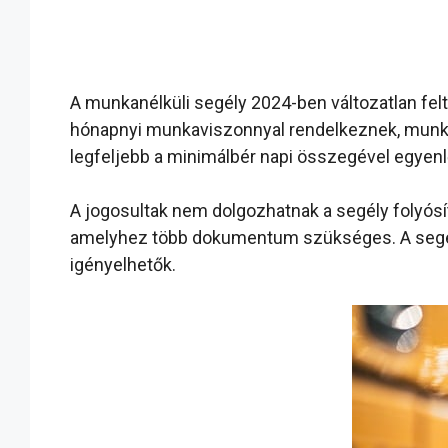
A munkanélküli segély 2024-ben változatlan felt
hónapnyi munkaviszonnyal rendelkeznek, munkak
legfeljebb a minimálbér napi összegével egyenl
A jogosultak nem dolgozhatnak a segély folyósítá
amelyhez több dokumentum szükséges. A segély
igényelhetők.