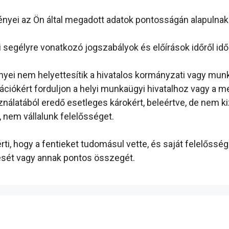
ényei az Ön által megadott adatok pontosságán alapulnak
segélyre vonatkozó jogszabályok és előírások időről időr
yei nem helyettesítik a hivatalos kormányzati vagy munka
ációkért forduljon a helyi munkaügyi hivatalhoz vagy a 
ználatából eredő esetleges károkért, beleértve, de nem k
, nem vállalunk felelősséget.
ti, hogy a fentieket tudomásul vette, és saját felelősségé
lését vagy annak pontos összegét.