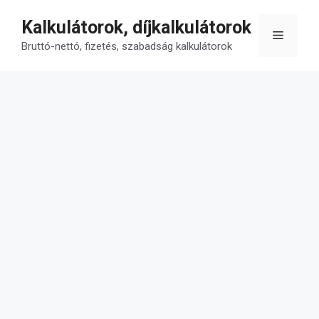
Kilépés
Kalkulátorok, díjkalkulátorok
a
Menü
tartalomba
Bruttó-nettó, fizetés, szabadság kalkulátorok