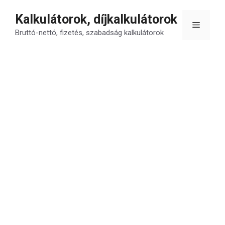
Kilépés
Kalkulátorok, díjkalkulátorok
a
Menü
tartalomba
Bruttó-nettó, fizetés, szabadság kalkulátorok