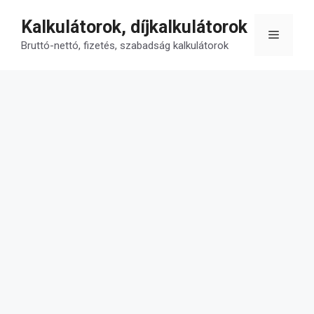
Kilépés
Kalkulátorok, díjkalkulátorok
a
Menü
tartalomba
Bruttó-nettó, fizetés, szabadság kalkulátorok