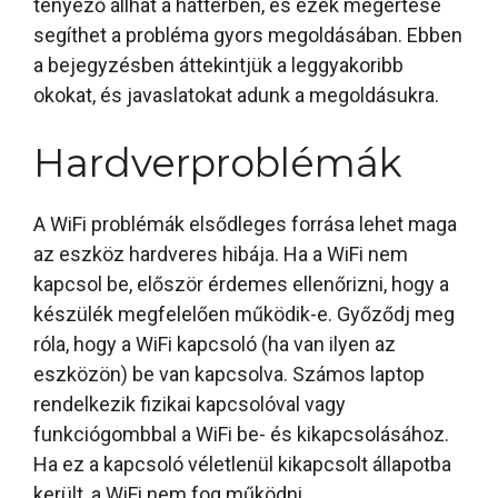
tényező állhat a háttérben, és ezek megértése
segíthet a probléma gyors megoldásában. Ebben
a bejegyzésben áttekintjük a leggyakoribb
okokat, és javaslatokat adunk a megoldásukra.
Hardverproblémák
A WiFi problémák elsődleges forrása lehet maga
az eszköz hardveres hibája. Ha a WiFi nem
kapcsol be, először érdemes ellenőrizni, hogy a
készülék megfelelően működik-e. Győződj meg
róla, hogy a WiFi kapcsoló (ha van ilyen az
eszközön) be van kapcsolva. Számos laptop
rendelkezik fizikai kapcsolóval vagy
funkciógombbal a WiFi be- és kikapcsolásához.
Ha ez a kapcsoló véletlenül kikapcsolt állapotba
került, a WiFi nem fog működni.