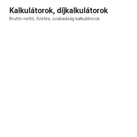
Kilépés
Kalkulátorok, díjkalkulátorok
a
Bruttó-nettó, fizetés, szabadság kalkulátorok
tartalomba