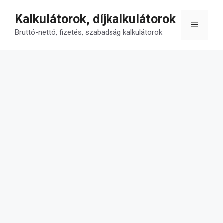
Kilépés
Kalkulátorok, díjkalkulátorok
a
Menü
tartalomba
Bruttó-nettó, fizetés, szabadság kalkulátorok