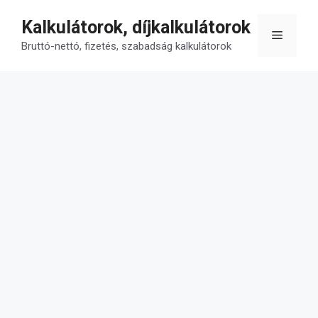
Kilépés
Kalkulátorok, díjkalkulátorok
a
Menü
tartalomba
Bruttó-nettó, fizetés, szabadság kalkulátorok