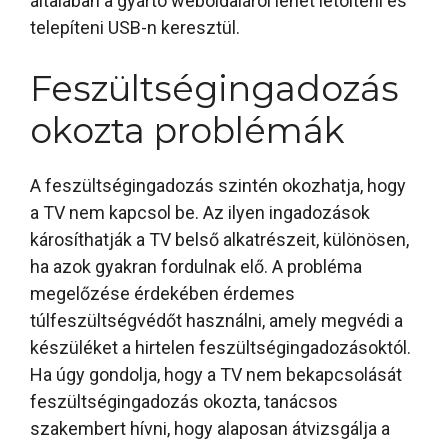
általában a gyártó weboldaláról lehet letölteni és
telepíteni USB-n keresztül.
Feszültségingadozás
okozta problémák
A feszültségingadozás szintén okozhatja, hogy
a TV nem kapcsol be. Az ilyen ingadozások
károsíthatják a TV belső alkatrészeit, különösen,
ha azok gyakran fordulnak elő. A probléma
megelőzése érdekében érdemes
túlfeszültségvédőt használni, amely megvédi a
készüléket a hirtelen feszültségingadozásoktól.
Ha úgy gondolja, hogy a TV nem bekapcsolását
feszültségingadozás okozta, tanácsos
szakembert hívni, hogy alaposan átvizsgálja a