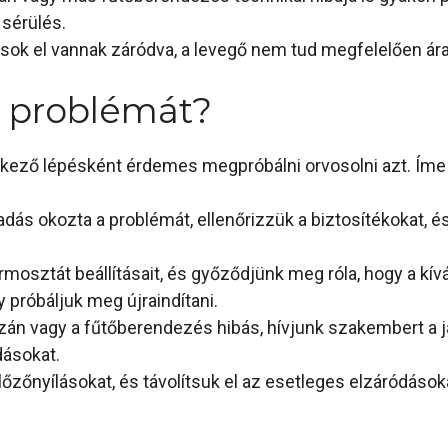
 sérülés.
ások el vannak záródva, a levegő nem tud megfelelően á
 problémát?
tkező lépésként érdemes megpróbálni orvosolni azt. Íme 
ás okozta a problémát, ellenőrizzük a biztosítékokat, é
rmosztát beállításait, és győződjünk meg róla, hogy a kí
 próbáljuk meg újraindítani.
zán vagy a fűtőberendezés hibás, hívjunk szakembert a j
ásokat.
lőzőnyílásokat, és távolítsuk el az esetleges elzáródások