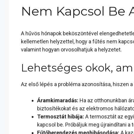
Nem Kapcsol Be A
A hűvös hónapok beköszöntével elengedhetetle
kellemetlen helyzettel, hogy a fűtés nem kapcs
valamint hogyan orvosolhatjuk a helyzetet.
Lehetséges okok, ami
Az első lépés a probléma azonosítása, hiszen a 
Áramkimaradás:
Ha az otthonunkban áram
biztosítékokat és az elektromos hálózato
Termosztát hibája:
A termosztát az egy
kapcsol be. Próbáljuk meg újraindítani a 
Fűtőberendezés meghibásodása:
A kazá