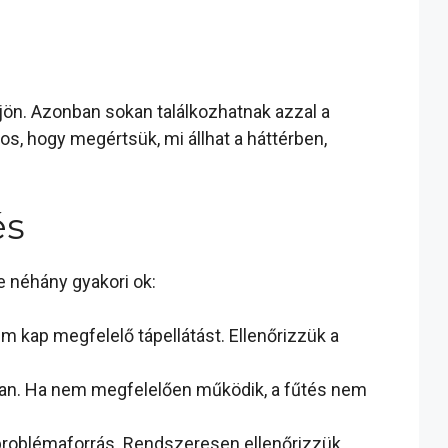
ön. Azonban sokan találkozhatnak azzal a
s, hogy megértsük, mi állhat a háttérben,
és
e néhány gyakori ok:
m kap megfelelő tápellátást. Ellenőrizzük a
ban. Ha nem megfelelően működik, a fűtés nem
problémaforrás. Rendszeresen ellenőrizzük,