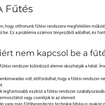
 Fűtés
n, hogy otthonunk fűtési rendszere megfelelően működj
ol be. Ez a probléma számos tényezőből adódhat, és fonto
ért nem kapcsol be a fűt
fűtési rendszer különböző elemei okozhatják a hibát. Ím
kimaradás volt, előfordulhat, hogy a fűtési rendszer ne
t.
ik legfontosabb eszköz a fűtési rendszer szabályozásá
termosztátot vagy cseréljük ki az elemeit.
n vagy más fűtőberendezés technikai hibája is gyakori 