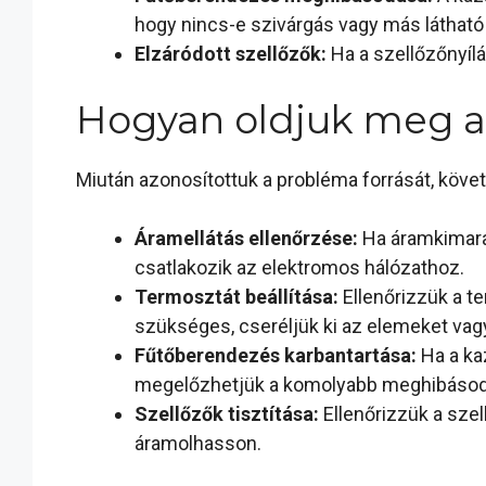
hogy nincs-e szivárgás vagy más látható
Elzáródott szellőzők:
Ha a szellőzőnyíl
Hogyan oldjuk meg a
Miután azonosítottuk a probléma forrását, köve
Áramellátás ellenőrzése:
Ha áramkimarad
csatlakozik az elektromos hálózathoz.
Termosztát beállítása:
Ellenőrizzük a te
szükséges, cseréljük ki az elemeket vagy
Fűtőberendezés karbantartása:
Ha a ka
megelőzhetjük a komolyabb meghibásod
Szellőzők tisztítása:
Ellenőrizzük a szel
áramolhasson.