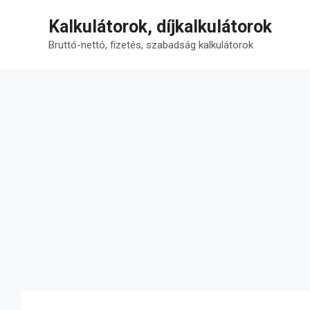
Kilépés
Kalkulátorok, díjkalkulátorok
a
tartalomba
Bruttó-nettó, fizetés, szabadság kalkulátorok