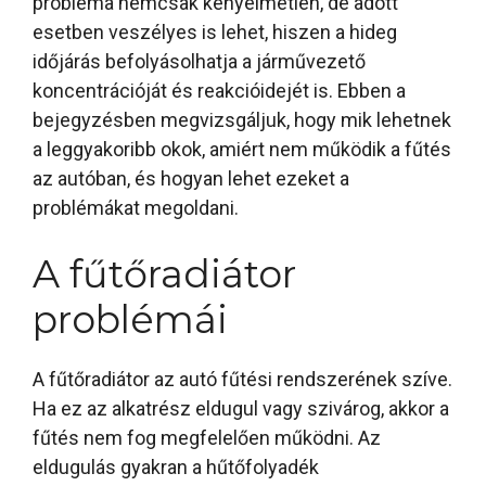
probléma nemcsak kényelmetlen, de adott
esetben veszélyes is lehet, hiszen a hideg
időjárás befolyásolhatja a járművezető
koncentrációját és reakcióidejét is. Ebben a
bejegyzésben megvizsgáljuk, hogy mik lehetnek
a leggyakoribb okok, amiért nem működik a fűtés
az autóban, és hogyan lehet ezeket a
problémákat megoldani.
A fűtőradiátor
problémái
A fűtőradiátor az autó fűtési rendszerének szíve.
Ha ez az alkatrész eldugul vagy szivárog, akkor a
fűtés nem fog megfelelően működni. Az
eldugulás gyakran a hűtőfolyadék