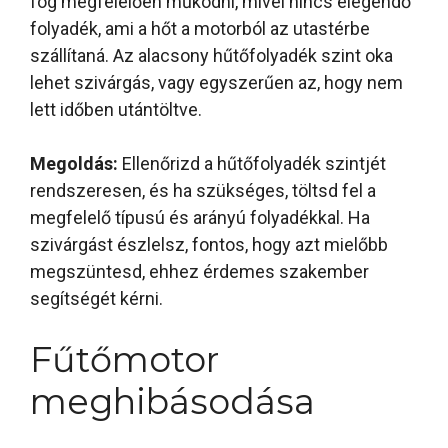
fog megfelelően működni, mivel nincs elegendő
folyadék, ami a hőt a motorból az utastérbe
szállítaná. Az alacsony hűtőfolyadék szint oka
lehet szivárgás, vagy egyszerűen az, hogy nem
lett időben utántöltve.
Megoldás:
Ellenőrizd a hűtőfolyadék szintjét
rendszeresen, és ha szükséges, töltsd fel a
megfelelő típusú és arányú folyadékkal. Ha
szivárgást észlelsz, fontos, hogy azt mielőbb
megszüntesd, ehhez érdemes szakember
segítségét kérni.
Fűtőmotor
meghibásodása