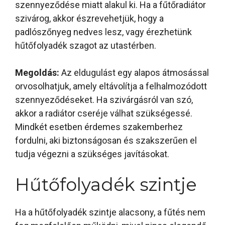
szennyeződése miatt alakul ki. Ha a fűtőradiátor
szivárog, akkor észrevehetjük, hogy a
padlószőnyeg nedves lesz, vagy érezhetünk
hűtőfolyadék szagot az utastérben.
Megoldás:
Az eldugulást egy alapos átmosással
orvosolhatjuk, amely eltávolítja a felhalmozódott
szennyeződéseket. Ha szivárgásról van szó,
akkor a radiátor cseréje válhat szükségessé.
Mindkét esetben érdemes szakemberhez
fordulni, aki biztonságosan és szakszerűen el
tudja végezni a szükséges javításokat.
Hűtőfolyadék szintje
Ha a hűtőfolyadék szintje alacsony, a fűtés nem