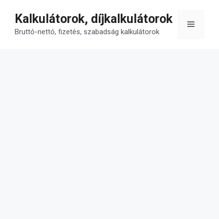
Kilépés
Kalkulátorok, díjkalkulátorok
a
Menü
tartalomba
Bruttó-nettó, fizetés, szabadság kalkulátorok