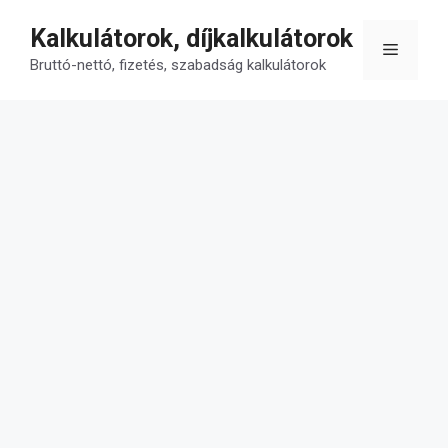
Kilépés
Kalkulátorok, díjkalkulátorok
a
Menü
tartalomba
Bruttó-nettó, fizetés, szabadság kalkulátorok